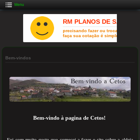
Menu
Crie uma Loja Online Grátis
CLIQUE AQUI
Bem-vindos
Bem-vindo à pagina de Cetos!
Foi com muito gosto que comecei a fazer o site sobre a aldeia